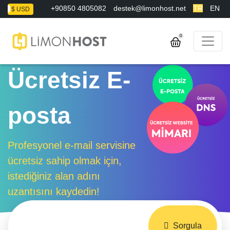
+90850 4805082
destek@limonhost.net
TR
EN
L
$ USD
0
Ücretsiz E-
posta
Profesyonel e-mail servisine
ücretsiz sahip olmak için,
istediğiniz alan adını
uzantısını kaydedin!
Sorgula